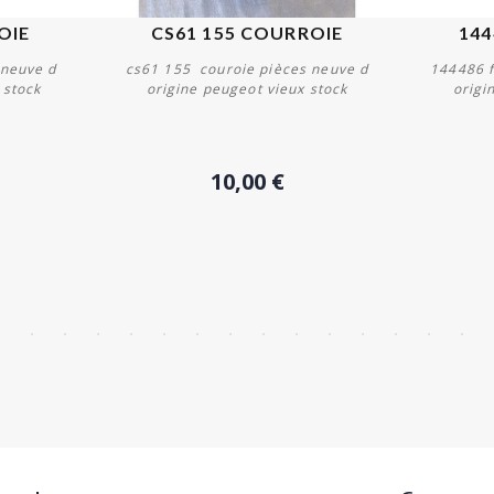
OIE
CS61 155 COURROIE
144
 neuve d
cs61 155 couroie pièces neuve d
144486 f
 stock
origine peugeot vieux stock
origi
Acheter
10,00 €