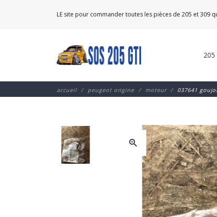
LE site pour commander toutes les pièces de 205 et 309 
205
accueil
peugeot origine
moteur
037641 goujo
zoom_in