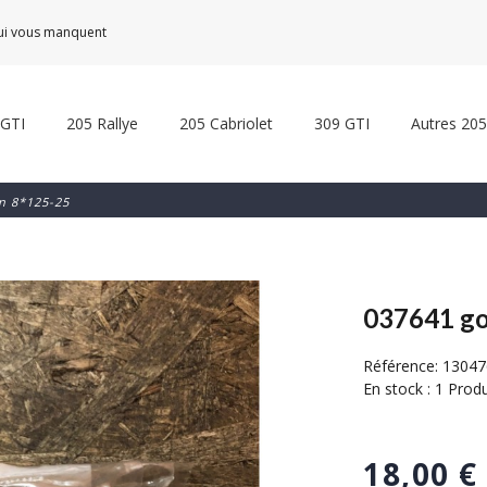
qui vous manquent
 GTI
205 Rallye
205 Cabriolet
309 GTI
Autres 205
n 8*125-25
037641 go
Référence:
13047
En stock :
1 Produ
18,00 €