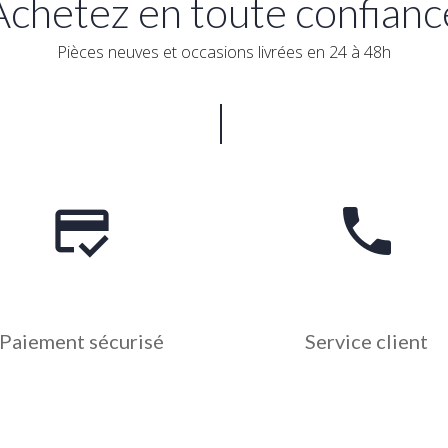
Achetez en toute confianc
Pièces neuves et occasions livrées en 24 à 48h
credit_score
phone
Paiement sécurisé
Service client