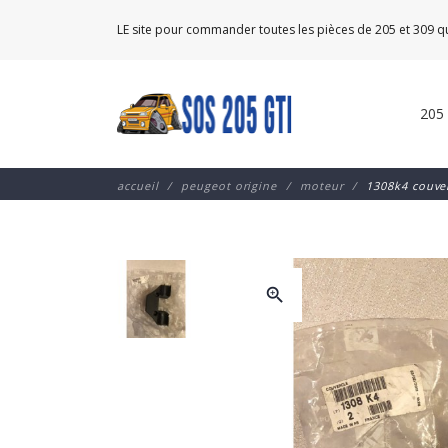
LE site pour commander toutes les pièces de 205 et 309 
205
accueil
peugeot origine
moteur
1308k4 couve
zoom_in