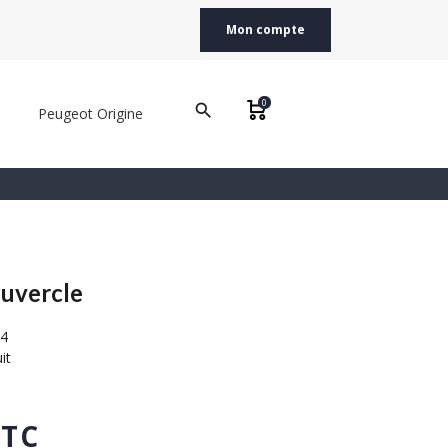
Mon compte
0
search
Peugeot Origine
uvercle
4
it
TTC