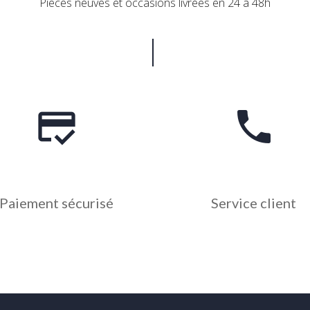
Pièces neuves et occasions livrées en 24 à 48h
credit_score
phone
Paiement sécurisé
Service client