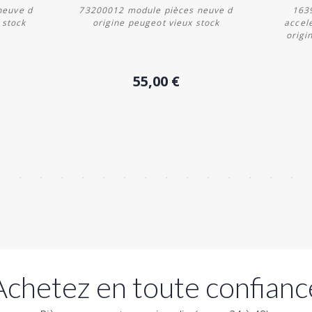
neuve d
73200012 module pièces neuve d
1639
 stock
origine peugeot vieux stock
accel
origi
Acheter
55,00 €
Achetez en toute confianc