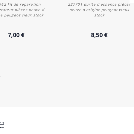
62 kit de reparation
227701 durite d essence pièces
erateur pièces neuve d
neuve d origine peugeot vieux
ne peugeot vieux stock
stock
Acheter
Acheter
7,00 €
8,50 €
e