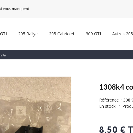
qui vous manquent
 GTI
205 Rallye
205 Cabriolet
309 GTI
Autres 205
rcle
1308k4 co
Référence:
1308K
En stock :
1 Produ
8,50 € 