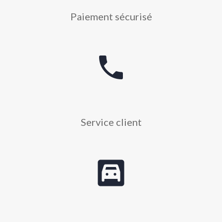
Paiement sécurisé
phone
Service client
garage