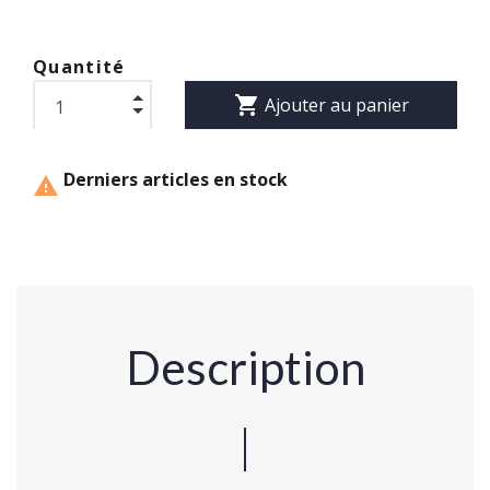
Quantité
shopping_cart
Ajouter au panier
Derniers articles en stock

Description