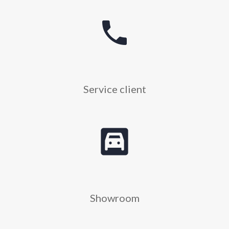
phone
Service client
garage
Showroom