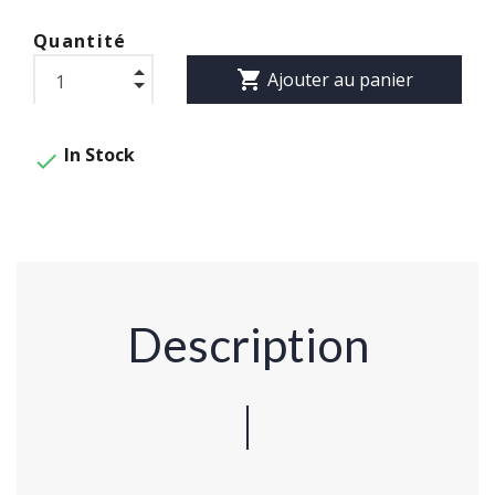
Quantité
shopping_cart
Ajouter au panier
In Stock

Description