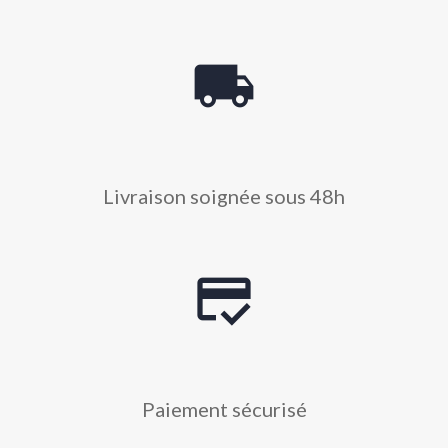
local_shipping
Livraison soignée sous 48h
credit_score
Paiement sécurisé