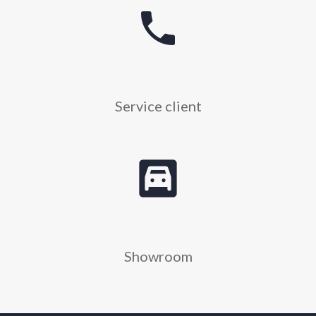
phone
Service client
garage
Showroom