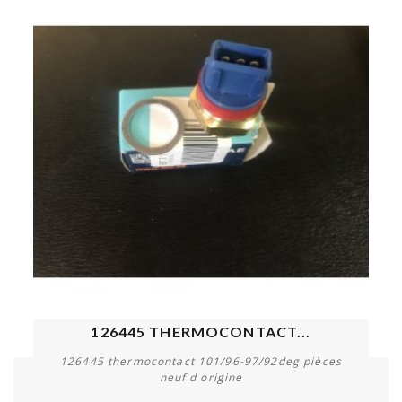
126445 THERMOCONTACT...
126445 thermocontact 101/96-97/92deg pièces
neuf d origine