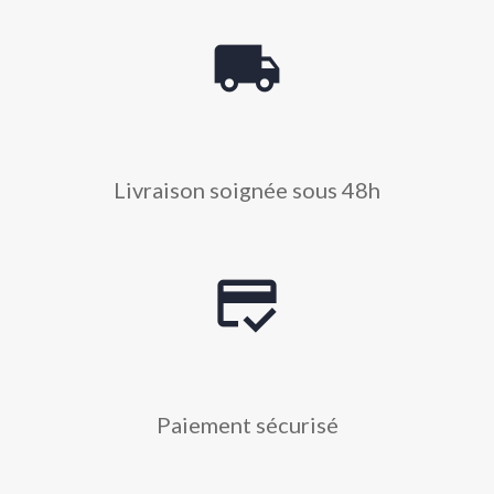
local_shipping
Livraison soignée sous 48h
credit_score
Paiement sécurisé