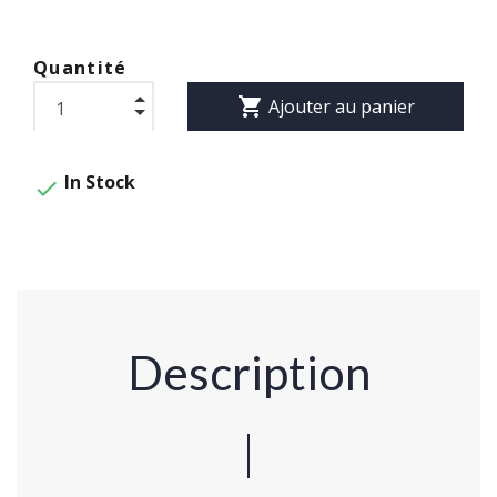
Quantité
shopping_cart
Ajouter au panier
In Stock

Description