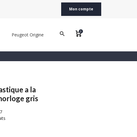
Mon compte
0
search
Peugeot Origine
stique a la
 horloge gris
7
its