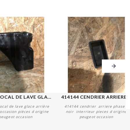
643141 BOCAL DE LAVE GLACE...
414144 CENDRIER ARRIERE..
cal de lave glace arrière
414144 cendrier arriere phase 2
 occasion pièces d origine
noir interrieur pieces d origine
peugeot occasion
peugeot occasion
Acheter
Acheter