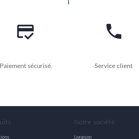
credit_score
phone
Paiement sécurisé
Service client
uits
Notre société
ions
Livraison