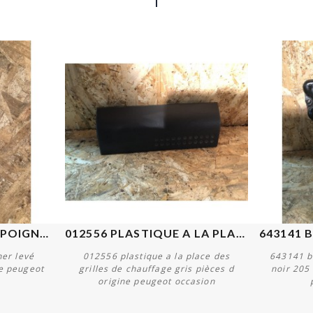
931950 CACHE TROU POIGNER...
012556 PLASTIQUE A LA PLACE...
er levé
012556 plastique a la place des
643141 bo
ne peugeot
grilles de chauffage gris pièces d
noir 205
origine peugeot occasion
Acheter