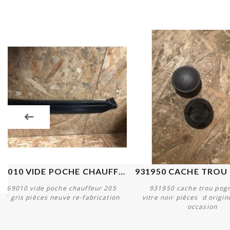
669010 VIDE POCHE CHAUFFEUR...
669010 vide poche chauffeur 205
931950 cache trou pogn
gti gris pièces neuve re-fabrication
vitre noir pièces d origi
occasion
Acheter
Acheter