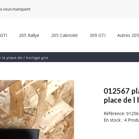
qui vous manquent
 GTI
205 Rallye
205 Cabriolet
309 GTI
Autres 205
 la place de l horloge gris
012567 pla
place de l
Référence:
01256
En stock :
4 Produ