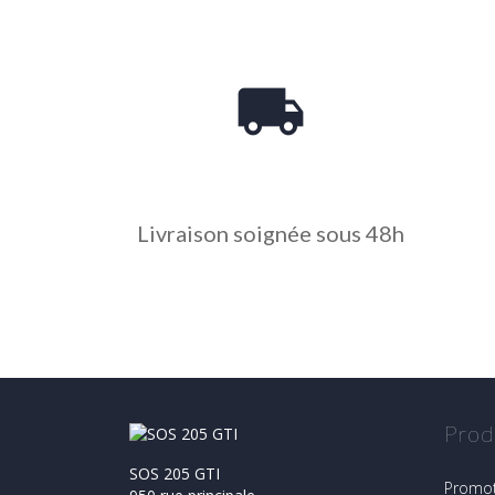
local_shipping
Livraison soignée sous 48h
Prod
SOS 205 GTI
Promot