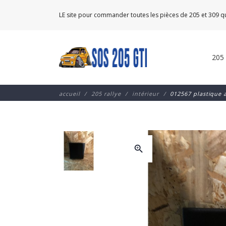
LE site pour commander toutes les pièces de 205 et 309 
205
accueil
205 rallye
intérieur
012567 plastique a
zoom_in