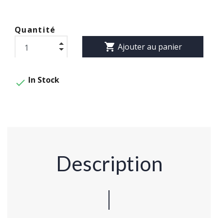
Quantité
shopping_cart
Ajouter au panier
In Stock

Description