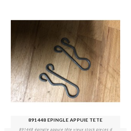
891448 EPINGLE APPUIE TETE
891448 épingle appuie tête vieux stock pieces d