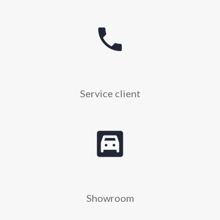
phone
Service client
garage
Showroom