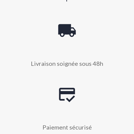
local_shipping
Livraison soignée sous 48h
credit_score
Paiement sécurisé