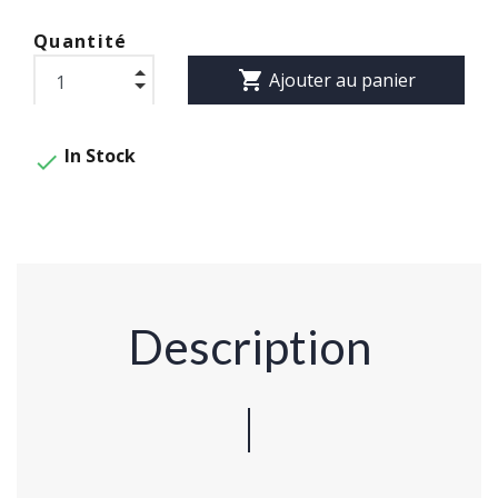
Quantité
shopping_cart
Ajouter au panier
In Stock

Description