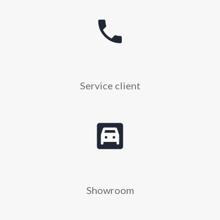
phone
Service client
garage
Showroom