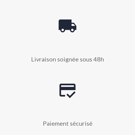
local_shipping
Livraison soignée sous 48h
credit_score
Paiement sécurisé