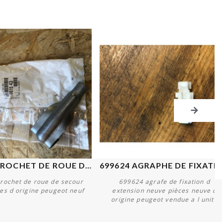
761543 CROCHET DE ROUE DE...
699624 AGRAPHE DE FIXATION..
rochet de roue de secour
699624 agrafe de fixation d
es d origine peugeot neuf
extension neuve pièces neuve d
origine peugeot vendue a l unité
Acheter
Acheter