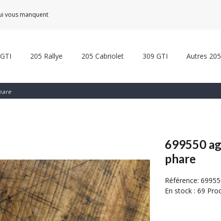
qui vous manquent
 GTI
205 Rallye
205 Cabriolet
309 GTI
Autres 205
hare
699550 ag
phare
Référence:
69955
En stock :
69 Prod