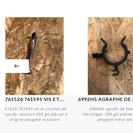
761526 761595 VIS ET...
761526 761595 vis et crochet de
6992h5 agrafe de fai
roue de secours 205 gti pièces d
électrique 205 gti pièces
origine peugeot occasion
peugeot vieux sto
Acheter
Acheter