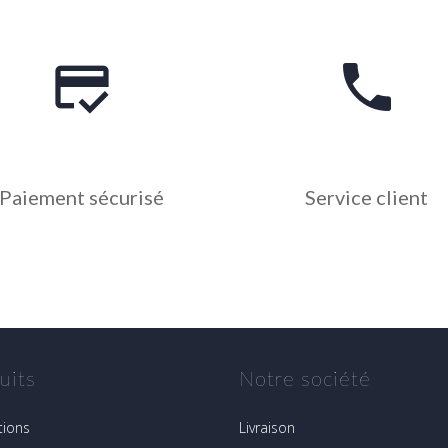
credit_score
phone
Paiement sécurisé
Service client
uits
Notre société
ions
Livraison