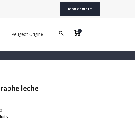
Mon compte
0
search
Peugeot Origine
raphe leche
0
uits