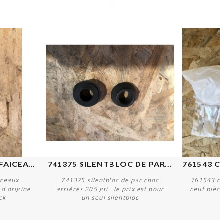
6992H5 AGRAPHE DE FAICEAUX...
741375 SILENTBLOC DE PAR...
sceaux
741375 silentbloc de par choc
761543 c
 d origine
arrières 205 gti le prix est pour
neuf pièc
ck
un seul silentbloc
Acheter