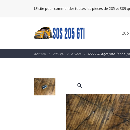
LE site pour commander toutes les pièces de 205 et 309 
205
accueil
205 gti
divers
699550 agraphe leche p
zoom_in