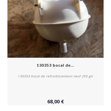
130353 bocal de...
130353 bocal de refroidissement neuf 205 gti
68,00 €
Acheter