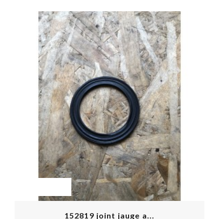
OUT-OF-STOCK
152819 joint jauge a...