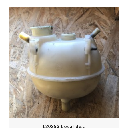
130353 bocal de...