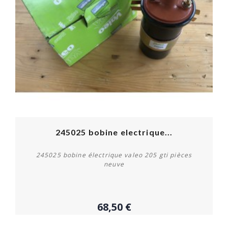
245025 bobine electrique...
245025 bobine électrique valeo 205 gti pièces
neuve
68,50 €
Acheter