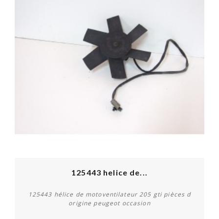
125443 helice de...
125443 hélice de motoventilateur 205 gti pièces d
origine peugeot occasion