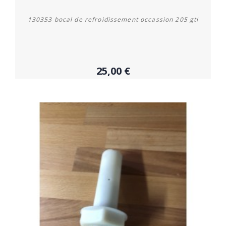
130353 bocal de refroidissement occassion 205 gti
25,00 €
Acheter