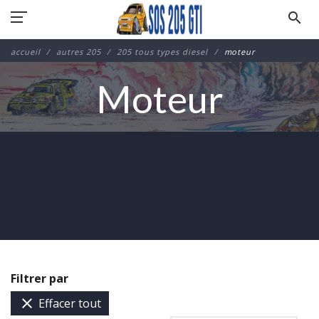
search
accueil
autres 205
205 tous types diesel
moteur
Moteur
Filtrer par

Effacer tout