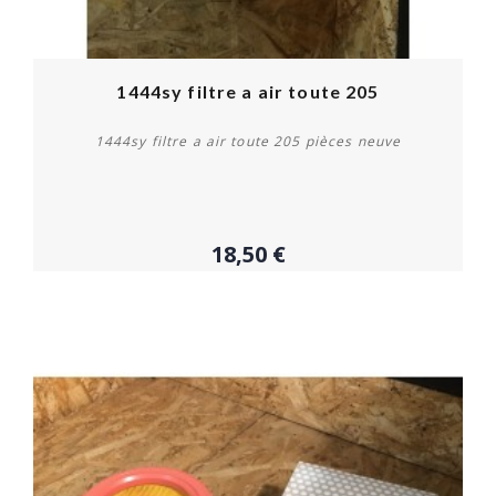
1444sy filtre a air toute 205
1444sy filtre a air toute 205 pièces neuve
18,50 €
Acheter