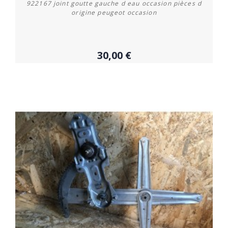
922167 joint goutte gauche d eau occasion pièces d
origine peugeot occasion
30,00 €
Acheter