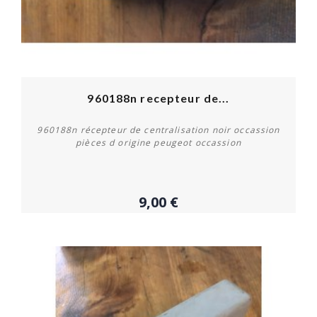
960188n recepteur de...
960188n récepteur de centralisation noir occassion
pièces d origine peugeot occassion
9,00 €
Acheter