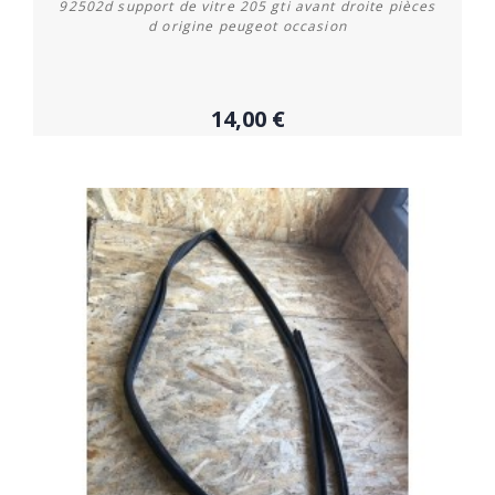
92502d support de vitre 205 gti avant droite pièces
d origine peugeot occasion
14,00 €
Acheter