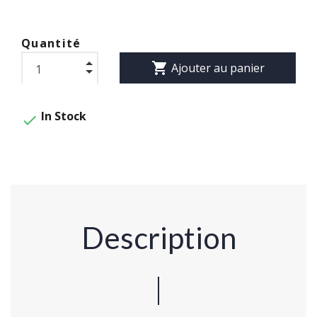
Quantité
shopping_cart
Ajouter au panier
In Stock

Description