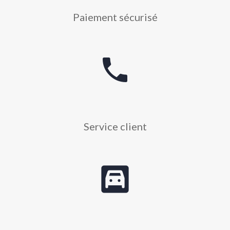
Paiement sécurisé
phone
Service client
garage