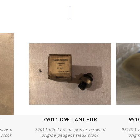
T
79011 D9E LANCEUR
951
euve d
79011 d9e lanceur pièces neuve d
951011 r
 stock
origine peugeot vieux stock
origi