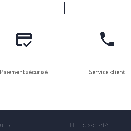
credit_score
phone
Paiement sécurisé
Service client
uits
Notre société