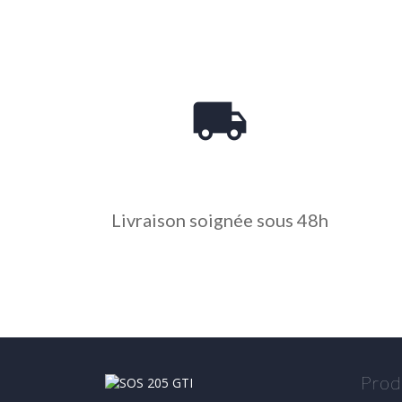
local_shipping
Livraison soignée sous 48h
Prod