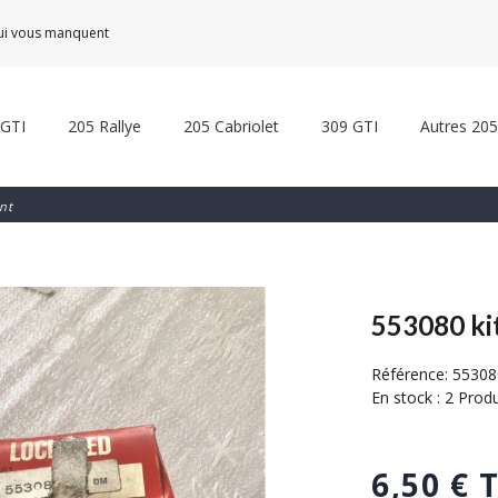
qui vous manquent
 GTI
205 Rallye
205 Cabriolet
309 GTI
Autres 205
int
553080 kit
Référence:
55308
En stock :
2 Produ
6,50 € 