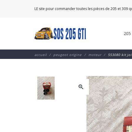
LE site pour commander toutes les pièces de 205 et 309 
205
accueil
peugeot origine
moteur
553080 kit jo
zoom_in