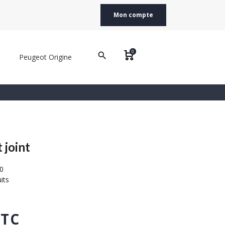
Mon compte
0
search
Peugeot Origine
 joint
0
its
TTC