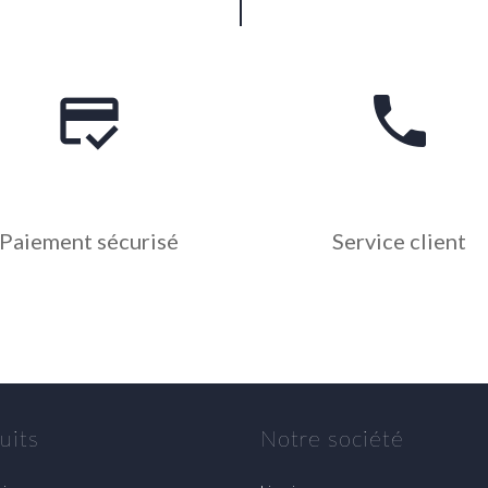
credit_score
phone
Paiement sécurisé
Service client
uits
Notre société