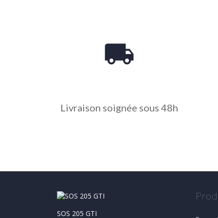
local_shipping
Livraison soignée sous 48h
Prod
SOS 205 GTI