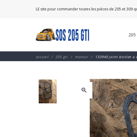
LE site pour commander toutes les pièces de 205 et 309 
205
accueil
205 gti
moteur
133940 joint boitier a 
zoom_in