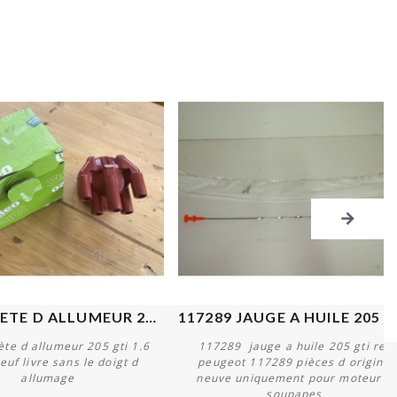
249008 TETE D ALLUMEUR 205...
117
te d allumeur 205 gti 1.6
117289 jauge a huile 205 gti ref
euf livre sans le doigt d
peugeot 117289 pièces d origine
allumage
neuve uniquement pour moteur 8
soupapes