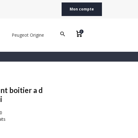
Mon compte
0
search
Peugeot Origine
nt boitier a d
i
0
its