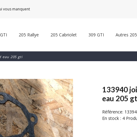
qui vous manquent
 GTI
205 Rallye
205 Cabriolet
309 GTI
Autres 205
d eau 205 gti
133940 joi
eau 205 gt
Référence:
13394
En stock :
4 Produ