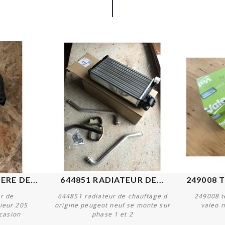
RE DE...
644851 RADIATEUR DE...
r de
644851 radiateur de chauffage d
249008 tè
rieur 205
origine peugeot neuf se monte sur
valeo n
ccasion
phase 1 et 2