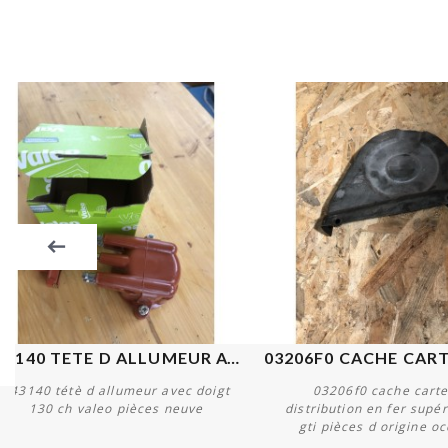
243140 TETE D ALLUMEUR AVEC...
03206F0 CACHE CARTE
243140 tétè d allumeur avec doigt
03206f0 cache carte
130 ch valeo pièces neuve
distribution en fer supé
gti pièces d origine o