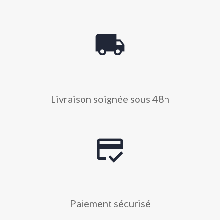
local_shipping
Livraison soignée sous 48h
credit_score
Paiement sécurisé