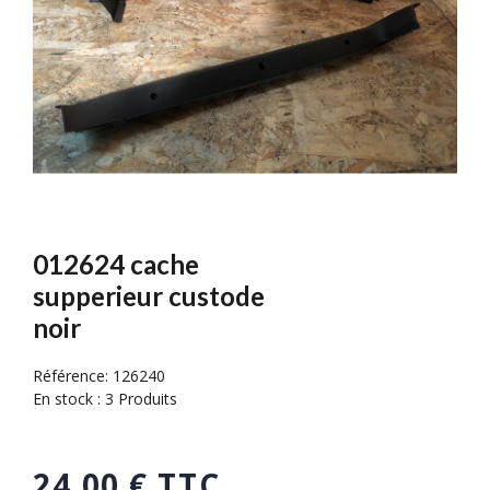
012624 cache
supperieur custode
noir
Référence:
126240
En stock :
3 Produits
24,00 € TTC