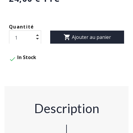
Quantité
shopping_cart
Ajouter au panier
In Stock

Description