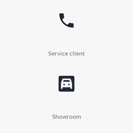
phone
Service client
garage
Showroom