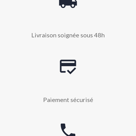
local_shipping
Livraison soignée sous 48h
credit_score
Paiement sécurisé
phone